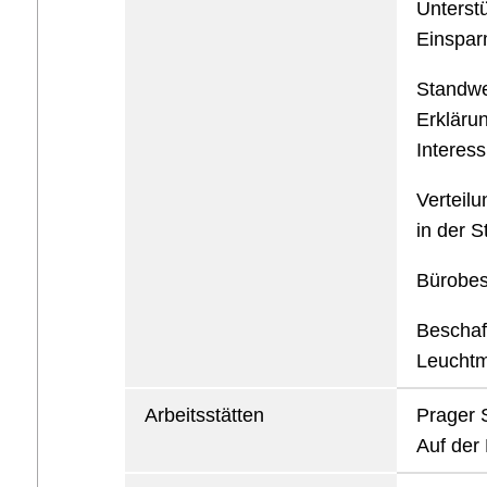
Unterstü
Einspar
Standwe
Erkläru
Interess
Verteil
in der 
Bürobes
Beschaf
Leuchtmi
Arbeitsstätten
Prager S
Auf der 