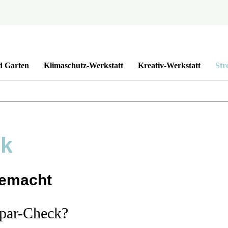
d Garten
Klimaschutz-Werkstatt
Kreativ-Werkstatt
Str
ck
gemacht
par-Check?